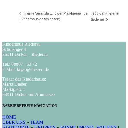
900-Jahr-Feier in
Interne Veranstaltung der Marktgemeinde
(Kinderhaus geschlossen)
Riederau
Kinderhaus Riederau
Schulanger 4
86911 Dießen - Riederau
Tel.: 08807 - 63 72
E Mail: kigar@diessen.de
Träger des Kinderhauss:
Markt Dießen
Marktplatz 1
68911 Dießen am Ammersee
BARRIEREFREIE NAVIGATION
HOME
ÜBER UNS
»
TEAM
STANDORTE
»
GRUPPEN
»
SONNE
|
MOND
|
WOLKEN
|